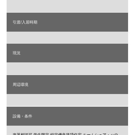
引渡/入居時期
現況
周辺環境
設備・条件
楽器相談可
学生限定
特定優良賃貸住宅
ルームシェア・ハウ