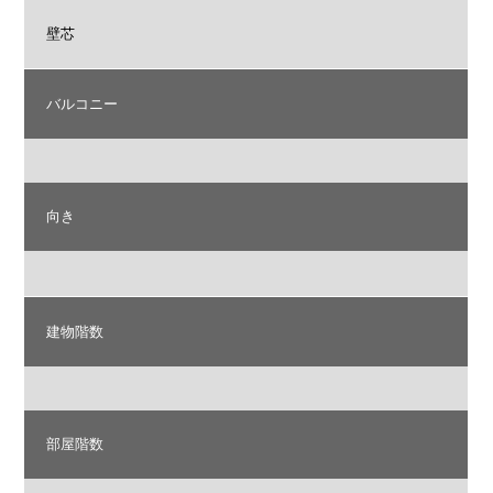
壁芯
バルコニー
向き
建物階数
部屋階数