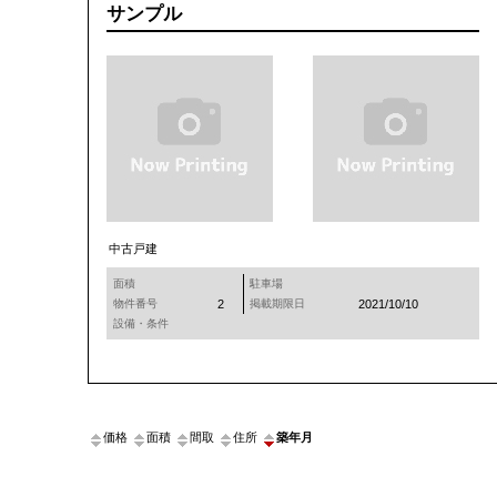
サンプル
中古戸建
面積
駐車場
物件番号
2
掲載期限日
2021/10/10
設備・条件
価格
面積
間取
住所
築年月