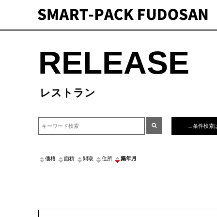
RELEASE
テゴリ：レストラン
→条件検索
価格
面積
間取
住所
築年月