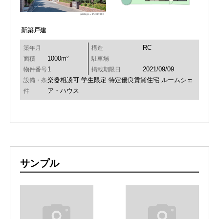
新築戸建
RC
築年月
構造
1000m²
面積
駐車場
1
2021/09/09
物件番号
掲載期限日
楽器相談可
学生限定
特定優良賃貸住宅
ルームシェ
設備・条
ア・ハウス
件
サンプル