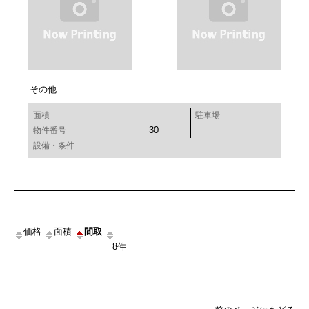
その他
面積
駐車場
30
物件番号
設備・条件
価格
面積
間取
住所
築年月
8件