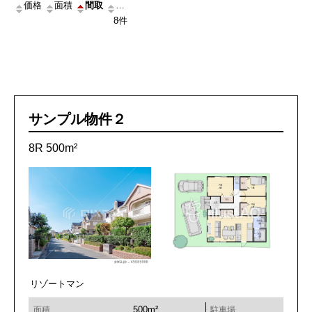
価格
面積
間取
住所
築年月
8件
サンプル物件２
8R 500m²
リゾートマン
500m²
面積
駐車場