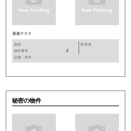
新築テラス
面積
駐車場
3
物件番号
設備・条件
秘密の物件